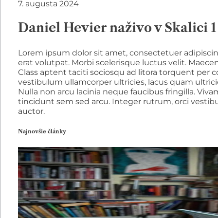
7. augusta 2024
Daniel Hevier naživo v Skalici 1
Lorem ipsum dolor sit amet, consectetuer adipiscin
erat volutpat. Morbi scelerisque luctus velit. Maece
Class aptent taciti sociosqu ad litora torquent per
vestibulum ullamcorper ultricies, lacus quam ultri
Nulla non arcu lacinia neque faucibus fringilla. Viva
tincidunt sem sed arcu. Integer rutrum, orci vestib
auctor.
Najnovšie články