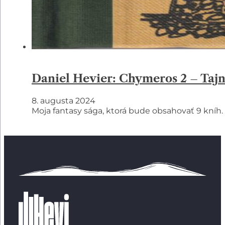
Daniel Hevier: Chymeros 2 – Tajn
8. augusta 2024
Moja fantasy sága, ktorá bude obsahovať 9 kníh. 