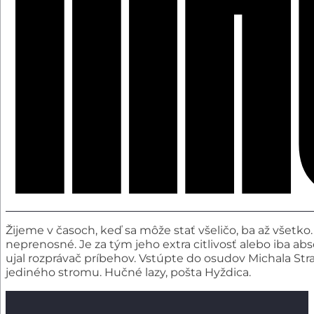
Žijeme v časoch, keď sa môže stať všeličo, ba až všetko.
neprenosné. Je za tým jeho extra citlivosť alebo iba ab
ujal rozprávač príbehov. Vstúpte do osudov Michala Str
jediného stromu. Hučné lazy, pošta Hyždica.