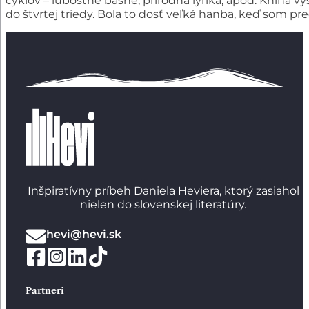
cyklov – ľúbostné básne, prírodná lyrika, apod. Kniha 
do štvrtej triedy. Bola to dosť veľká hanba, keď som pre
Inšpiratívny príbeh Daniela Heviera, ktorý zasiahol
nielen do slovenskej literatúry.
hevi@hevi.sk
Partneri