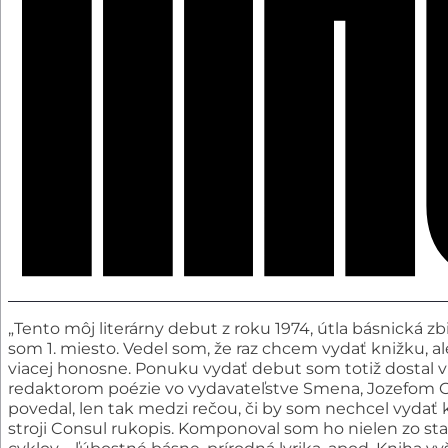
„Tento môj literárny debut z roku 1974, útla básnická zb
som 1. miesto. Vedel som, že raz chcem vydať knižku, a
viacej honosne. Ponuku vydať debut som totiž dostal 
redaktorom poézie vo vydavateľstve Smena, Jozefom G
povedal, len tak medzi rečou, či by som nechcel vyda
stroji Consul rukopis. Komponoval som ho nielen zo sta