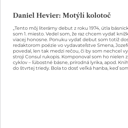
Daniel Hevier: Motýlí kolotoč
„Tento môj literárny debut z roku 1974, útla básnic
som 1. miesto. Vedel som, že raz chcem vydať knižk
viacej honosne. Ponuku vydať debut som totiž dos
redaktorom poézie vo vydavateľstve Smena, Jozef
povedal, len tak medzi rečou, či by som nechcel 
stroji Consul rukopis. Komponoval som ho nielen z
cyklov – ľúbostné básne, prírodná lyrika, apod. Kn
do štvrtej triedy. Bola to dosť veľká hanba, keď so