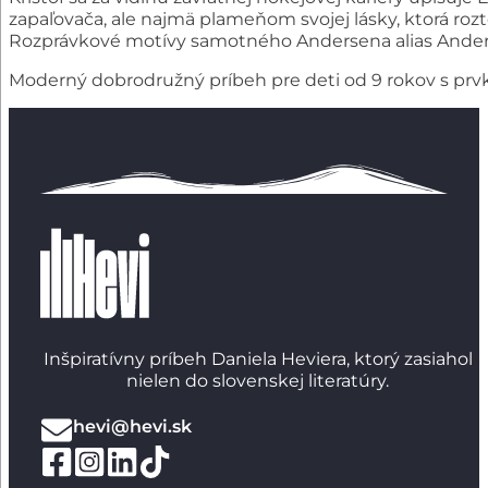
zapaľovača, ale najmä plameňom svojej lásky, ktorá rozto
Rozprávkové motívy samotného Andersena alias Andersa
Moderný dobrodružný príbeh pre deti od 9 rokov s prvk
Inšpiratívny príbeh Daniela Heviera, ktorý zasiahol
nielen do slovenskej literatúry.
hevi@hevi.sk