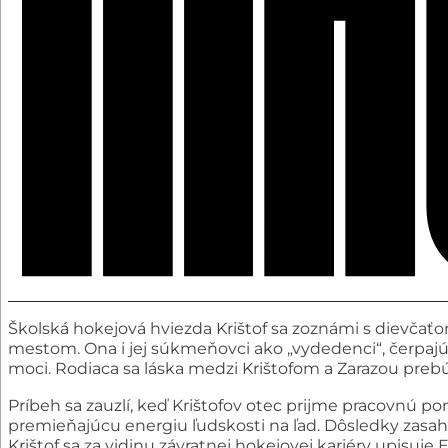
Školská hokejová hviezda Krištof sa zoznámi s dievčaťo
mestom. Ona i jej súkmeňovci ako „vydedenci“, čerpajúci
moci. Rodiaca sa láska medzi Krištofom a Zarazou prebú
Príbeh sa zauzlí, keď Krištofov otec prijme pracovnú 
premieňajúcu energiu ľudskosti na ľad. Dôsledky zasahu
Krištof sa za vidinu závratnej hokejovej kariéry upisuj