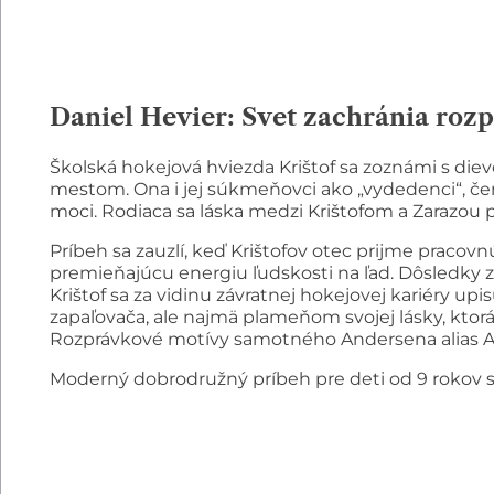
Daniel Hevier: Svet zachránia roz
Školská hokejová hviezda Krištof sa zoznámi s die
mestom. Ona i jej súkmeňovci ako „vydedenci“, čerp
moci. Rodiaca sa láska medzi Krištofom a Zarazou 
Príbeh sa zauzlí, keď Krištofov otec prijme praco
premieňajúcu energiu ľudskosti na ľad. Dôsledky z
Krištof sa za vidinu závratnej hokejovej kariéry u
zapaľovača, ale najmä plameňom svojej lásky, ktorá 
Rozprávkové motívy samotného Andersena alias And
Moderný dobrodružný príbeh pre deti od 9 rokov s